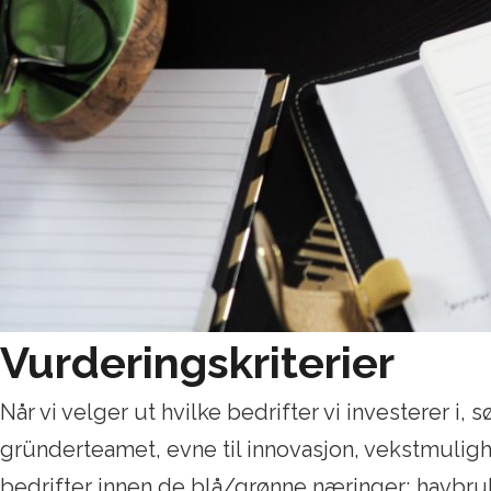
Vurderingskriterier
Når vi velger ut hvilke bedrifter vi investerer i,
gründerteamet, evne til innovasjon, vekstmuligh
bedrifter innen de blå/grønne næringer; havbruk