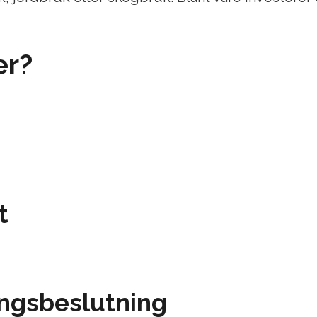
er?
t
ringsbeslutning