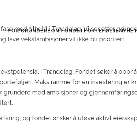
ig fase med tilhold i Trøndelag. Vi ser etter gr
FOR GRÜNDERE
OM FONDET
PORTEFØLJE
NYHE
lave vekstambisjoner vil ikke bli prioritert.
 vekstpotensial i Trøndelag. Fondet søker å oppn
porteføljen. Maks ramme for en investering er kr 
etter gründere med ambisjoner og gjennomførings
tert.
erfaring, og fondet ønsker å utøve aktivt eier