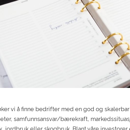
 søker vi å finne bedrifter med en god og skalerbar
eter, samfunnsansvar/bærekraft, markedssituasjo
, jordbruk eller skogbruk. Blant våre investorer