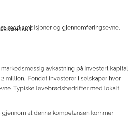
ündere med ambisjoner og gjennomføringsevne.
TER
KONTAKT
å markedsmessig avkastning på investert kapital
2 million. Fondet investerer i selskaper hvor
evne. Typiske levebrødsbedrifter med lokalt
skap gjennom at denne kompetansen kommer