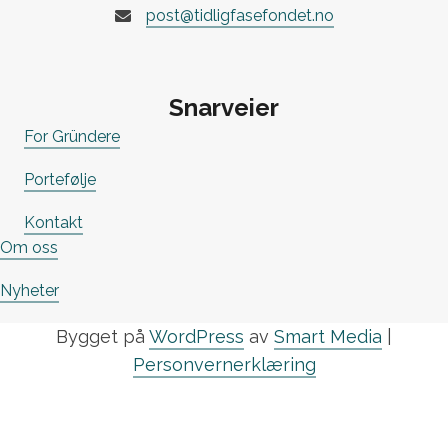
post@tidligfasefondet.no
Snarveier
For Gründere
Portefølje
Kontakt
Om oss
Nyheter
Bygget på
WordPress
av
Smart Media
|
Personvernerklæring